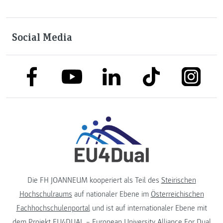
Social Media
link to facebook
link to tiktok
link to
link to linkedin
link to youtube
Die FH JOANNEUM kooperiert als Teil des
Steirischen
Hochschulraums
auf nationaler Ebene im
Österreichischen
Fachhochschulenportal
und ist auf internationaler Ebene mit
dem Projekt
EU4DUAL – European University Alliance For Dual