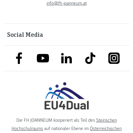
info@fh-joanneum.at
Social Media
link to facebook
link to tiktok
link to
link to linkedin
link to youtube
Die FH JOANNEUM kooperiert als Teil des
Steirischen
Hochschulraums
auf nationaler Ebene im
Österreichischen