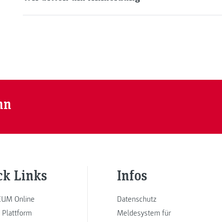
nn
ck Links
Infos
UM Online
Datenschutz
 Plattform
Meldesystem für