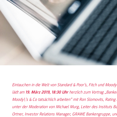
Eintauchen in die Welt von Standard & Poor’s, Fitch und Moody\
lädt am
19. März 2019, 18:30 Uhr
herzlich zum Vortrag „Banken
Moody\’s & Co tatsächlich arbeiten“ mit Ron Slomovits, Rating
unter der Moderation von Michael Murg, Leiter des Instituts B
Ortner, Investor Relations Manager, GRAWE Bankengruppe, und