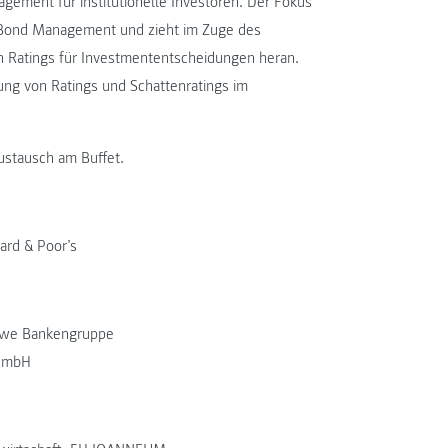
gement für institutionelle Investoren. Der Fokus
 Bond Management und zieht im Zuge des
 Ratings für Investmententscheidungen heran.
ng von Ratings und Schattenratings im
ustausch am Buffet.
ard & Poor’s
rawe Bankengruppe
 GmbH