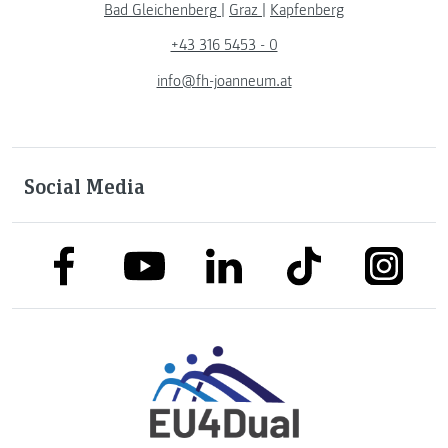
Bad Gleichenberg
|
Graz
|
Kapfenberg
+43 316 5453 - 0
info@fh-joanneum.at
Social Media
link to facebook
link to tiktok
link to
link to linkedin
link to youtube