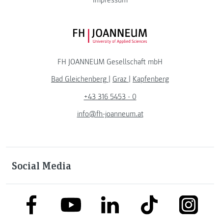
FH JOANNEUM Logo
FH JOANNEUM Gesellschaft mbH
Bad Gleichenberg
|
Graz
|
Kapfenberg
+43 316 5453 - 0
info@fh-joanneum.at
Social Media
link to facebook
link to tiktok
link to
link to linkedin
link to youtube