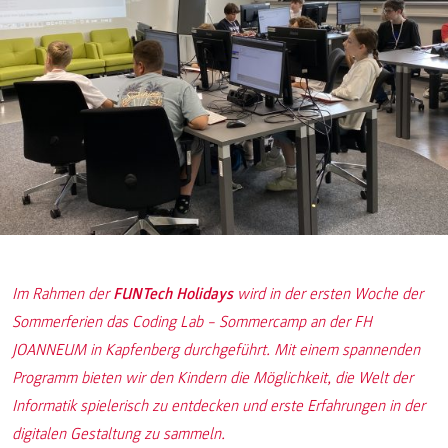
Im Rahmen der
FUNTech Holidays
wird in der ersten Woche der
Sommerferien das Coding Lab – Sommercamp an der FH
JOANNEUM in Kapfenberg durchgeführt. Mit einem spannenden
Programm bieten wir den Kindern die Möglichkeit, die Welt der
Informatik spielerisch zu entdecken und erste Erfahrungen in der
digitalen Gestaltung zu sammeln.