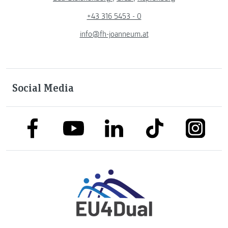
+43 316 5453 - 0
info@fh-joanneum.at
Social Media
link to facebook
link to tiktok
link to
link to linkedin
link to youtube