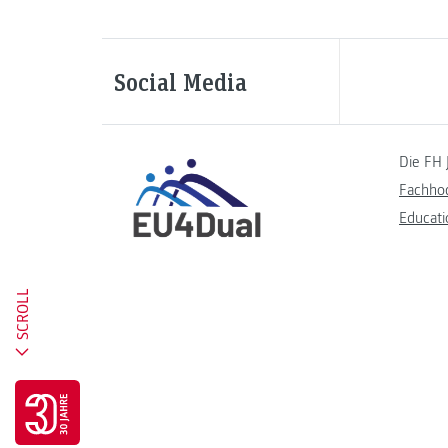
Social Media
Die FH 
Fachho
Educati
SCROLL
Go to 30 years FH JOANNEUM page