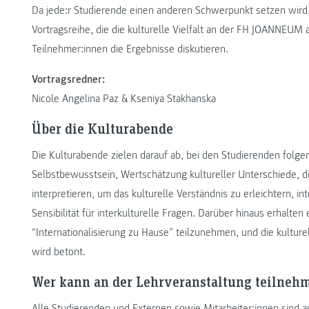
Da jede:r Studierende einen anderen Schwerpunkt setzen wird,
Vortragsreihe, die die kulturelle Vielfalt an der FH JOANNEUM
Teilnehmer:innen die Ergebnisse diskutieren.
Vortragsredner:
Nicole Angelina Paz & Kseniya Stakhanska
Über die Kulturabende
Die Kulturabende zielen darauf ab, bei den Studierenden folge
Selbstbewusstsein, Wertschätzung kultureller Unterschiede, di
interpretieren, um das kulturelle Verständnis zu erleichtern, i
Sensibilität für interkulturelle Fragen. Darüber hinaus erhalte
“Internationalisierung zu Hause” teilzunehmen, und die kultur
wird betont.
Wer kann an der Lehrveranstaltung teilneh
Alle Studierenden und Externen sowie Mitarbeiter:innen sind 