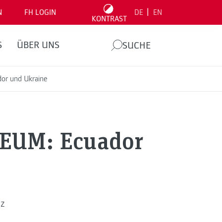
|
N
FH LOGIN
DE
EN
KONTRAST
S
ÜBER UNS
SUCHE
dor und Ukraine
NEUM: Ecuador
nz