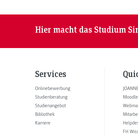
Hier macht das Studium Si
Services
Qui
Onlinebewerbung
JOANNE
Studienberatung
Moodle
Studienangebot
Webmai
Bibliothek
Mitarbe
Karriere
Helpde
FH Wis