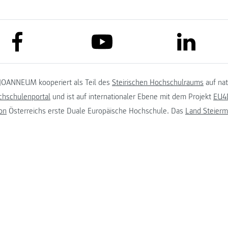
link to facebook
link to lin
link to youtube
JOANNEUM kooperiert als Teil des
Steirischen Hochschulraums
auf na
chschulenportal
und ist auf internationaler Ebene mit dem Projekt
EU4D
on
Österreichs erste Duale Europäische Hochschule. Das
Land Steierm