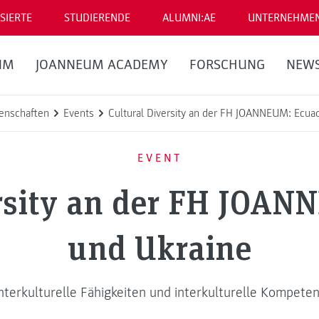
SIERTE
STUDIERENDE
ALUMNI:AE
UNTERNEHME
UM
JOANNEUM ACADEMY
FORSCHUNG
NEW
enschaften
Events
Cultural Diversity an der FH JOANNEUM: Ecua
EVENT
ersity an der FH JOAN
und Ukraine
nterkulturelle Fähigkeiten und interkulturelle Kompete