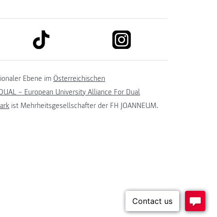
link to tiktok
link to instagram
kedin
tionaler Ebene im
Österreichischen
UAL – European University Alliance For Dual
ark
ist Mehrheitsgesellschafter der FH JOANNEUM.