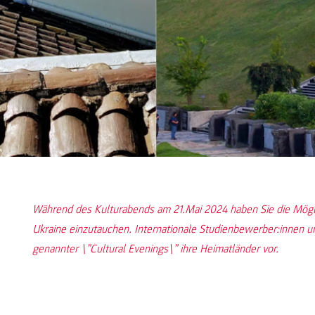
Während des Kulturabends am 21.Mai 2024 haben Sie die Möglic
Ukraine einzutauchen. Internationale Studienbewerber:innen 
genannter \”Cultural Evenings\” ihre Heimatländer vor.