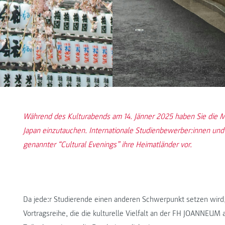
Während des Kulturabends am 14. Jänner 2025 haben Sie die Mö
Japan einzutauchen. Internationale Studienbewerber:innen un
genannter “Cultural Evenings” ihre Heimatländer vor.
Da jede:r Studierende einen anderen Schwerpunkt setzen wird,
Vortragsreihe, die die kulturelle Vielfalt an der FH JOANNEUM