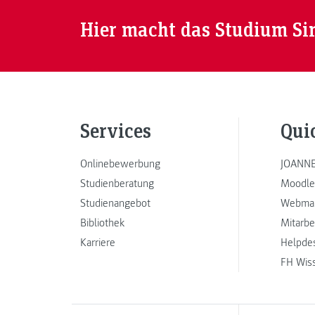
Hier macht das Studium Si
Services
Qui
Onlinebewerbung
JOANNE
Studienberatung
Moodle
Studienangebot
Webmai
Bibliothek
Mitarbe
Karriere
Helpde
FH Wis