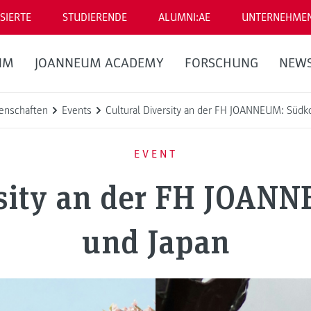
SIERTE
STUDIERENDE
ALUMNI:AE
UNTERNEHME
UM
JOANNEUM ACADEMY
FORSCHUNG
NEW
enschaften
Events
Cultural Diversity an der FH JOANNEUM: Südk
EVENT
rsity an der FH JOAN
und Japan