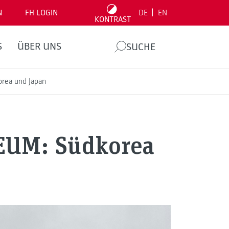
|
N
FH LOGIN
DE
EN
KONTRAST
S
ÜBER UNS
SUCHE
orea und Japan
NEUM: Südkorea