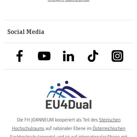
Social Media
link to facebook
link to tiktok
link to
link to linkedin
link to youtube
Die FH JOANNEUM kooperiert als Teil des
Steirischen
Hochschulraums
auf nationaler Ebene im
Österreichischen
Fachhochschulenportal
und ist auf internationaler Ebene mit