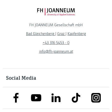
FH JOANNEUM Logo
FH JOANNEUM Gesellschaft mbH
Bad Gleichenberg
|
Graz
|
Kapfenberg
+43 316 5453 - 0
info@fh-joanneum.at
Social Media
link to facebook
link to tiktok
link to
link to linkedin
link to youtube