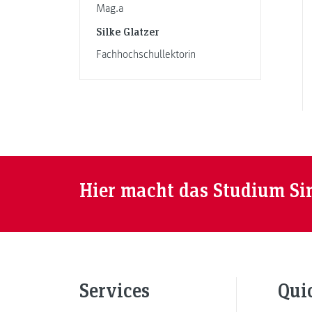
Mag.a
Silke Glatzer
Fachhochschullektorin
Hier macht das Studium Si
Services
Qui