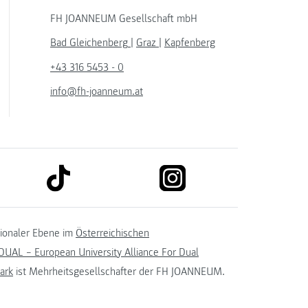
FH JOANNEUM Gesellschaft mbH
Bad Gleichenberg
|
Graz
|
Kapfenberg
+43 316 5453 - 0
info@fh-joanneum.at
link to tiktok
link to instagram
kedin
tionaler Ebene im
Österreichischen
UAL – European University Alliance For Dual
ark
ist Mehrheitsgesellschafter der FH JOANNEUM.