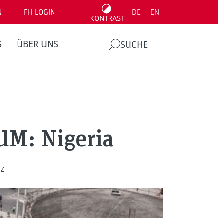
|
N
FH LOGIN
DE
EN
KONTRAST
S
ÜBER UNS
SUCHE
UM: Nigeria
nz