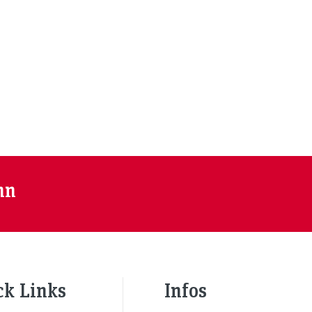
nn
ck Links
Infos