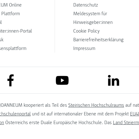
UM Online
Datenschutz
 Plattform
Meldesystem für
l
Hinweisgeber:innen
iter:innen-Portal
Cookie Policy
sk
Barrierefreiheitserklärung
sensplattform
Impressum
link to facebook
link to lin
link to youtube
JOANNEUM kooperiert als Teil des
Steirischen Hochschulraums
auf na
chschulenportal
und ist auf internationaler Ebene mit dem Projekt
EU4D
on
Österreichs erste Duale Europäische Hochschule. Das
Land Steierm