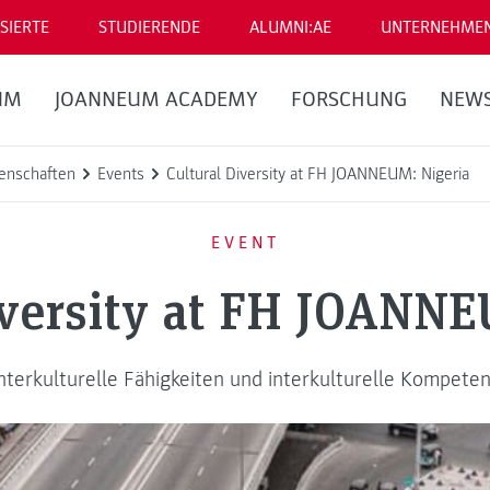
SIERTE
STUDIERENDE
ALUMNI:AE
UNTERNEHME
UM
JOANNEUM ACADEMY
FORSCHUNG
NEW
enschaften
Events
Cultural Diversity at FH JOANNEUM: Nigeria
EVENT
iversity at FH JOANNE
nterkulturelle Fähigkeiten und interkulturelle Kompete