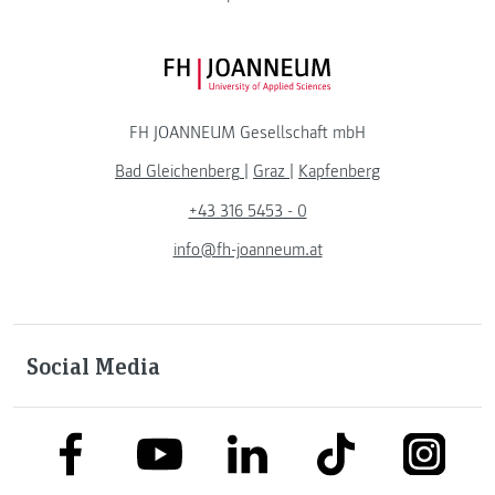
FH JOANNEUM Logo
FH JOANNEUM Gesellschaft mbH
Bad Gleichenberg
|
Graz
|
Kapfenberg
+43 316 5453 - 0
info@fh-joanneum.at
Social Media
link to facebook
link to tiktok
link to
link to linkedin
link to youtube