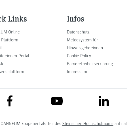
ck Links
Infos
UM Online
Datenschutz
 Plattform
Meldesystem für
l
Hinweisgeber:innen
iter:innen-Portal
Cookie Policy
sk
Barrierefreiheitserklärung
sensplattform
Impressum
link to facebook
link to lin
link to youtube
JOANNEUM kooperiert als Teil des
Steirischen Hochschulraums
auf na