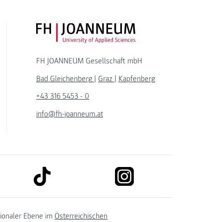
FH JOANNEUM Logo
FH JOANNEUM Gesellschaft mbH
Bad Gleichenberg
|
Graz
|
Kapfenberg
+43 316 5453 - 0
info@fh-joanneum.at
link to tiktok
link to instagram
kedin
tionaler Ebene im
Österreichischen