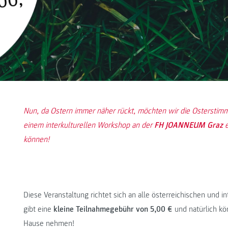
Nun, da Ostern immer näher rückt, möchten wir die Osterstim
einem interkulturellen Workshop an der
FH JOANNEUM Graz
können!
Diese Veranstaltung richtet sich an alle österreichischen und i
gibt eine
kleine Teilnahmegebühr von 5,00 €
und natürlich kö
Hause nehmen!