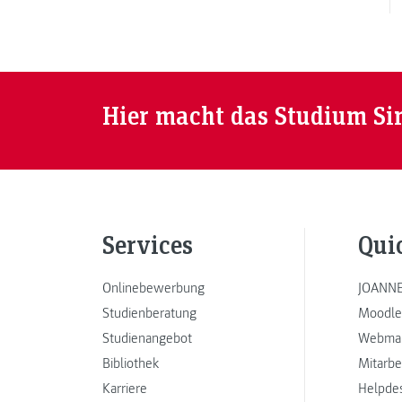
Hier macht das Studium Si
Services
Qui
Onlinebewerbung
JOANNE
Studienberatung
Moodle
Studienangebot
Webmai
Bibliothek
Mitarbe
Karriere
Helpde