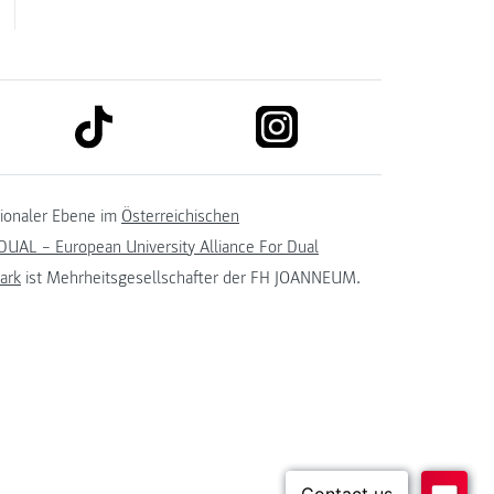
link to tiktok
link to instagram
kedin
tionaler Ebene im
Österreichischen
UAL – European University Alliance For Dual
ark
ist Mehrheitsgesellschafter der FH JOANNEUM.