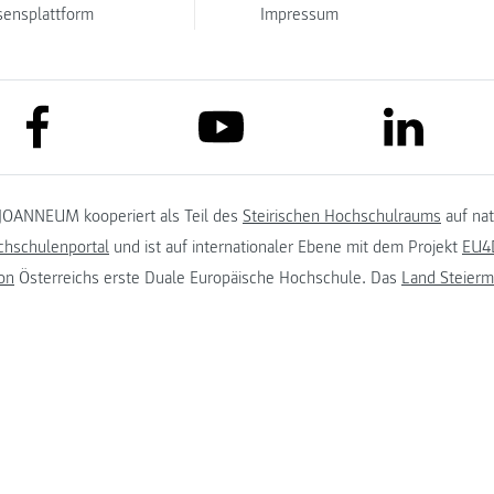
sensplattform
Impressum
link to facebook
link to lin
link to youtube
JOANNEUM kooperiert als Teil des
Steirischen Hochschulraums
auf na
chschulenportal
und ist auf internationaler Ebene mit dem Projekt
EU4D
on
Österreichs erste Duale Europäische Hochschule. Das
Land Steierm