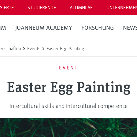
SIERTE
STUDIERENDE
ALUMNI:AE
UNTERNEHME
UM
JOANNEUM ACADEMY
FORSCHUNG
NEW
enschaften
Events
Easter Egg Painting
EVENT
Easter Egg Painting
Intercultural skills and intercultural competence