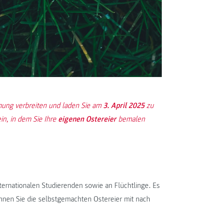
mung verbreiten und laden Sie am
3. April 2025
zu
ein, in dem Sie Ihre
eigenen Ostereier
bemalen
nternationalen Studierenden sowie an Flüchtlinge. Es
nnen Sie die selbstgemachten Ostereier mit nach