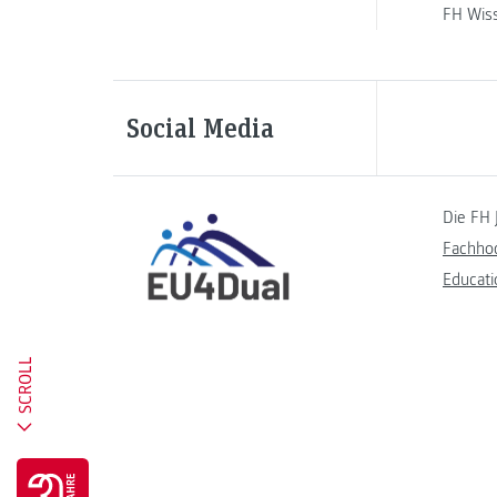
FH Wis
Social Media
Die FH 
Fachho
Educati
SCROLL
Go to 30 years FH JOANNEUM page