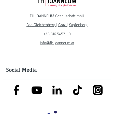
FH JOANNEUM Logo
FH JOANNEUM Gesellschaft mbH
Bad Gleichenberg
|
Graz
|
Kapfenberg
+43 316 5453 - 0
info@fh-joanneum.at
Social Media
link to facebook
link to tiktok
link to
link to linkedin
link to youtube