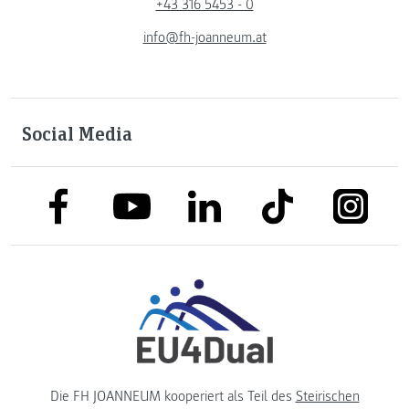
+43 316 5453 - 0
info@fh-joanneum.at
Social Media
link to facebook
link to tiktok
link to
link to linkedin
link to youtube
Die FH JOANNEUM kooperiert als Teil des
Steirischen