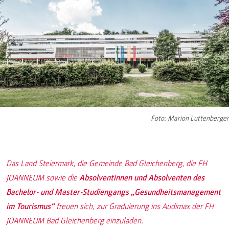
Foto: Marion Luttenberger
Das Land Steiermark, die Gemeinde Bad Gleichenberg, die FH
JOANNEUM sowie die
Absolventinnen und Absolventen des
Bachelor- und Master-Studiengangs „Gesundheitsmanagement
im Tourismus“
freuen sich, zur Graduierung ins Audimax der FH
JOANNEUM Bad Gleichenberg einzuladen.