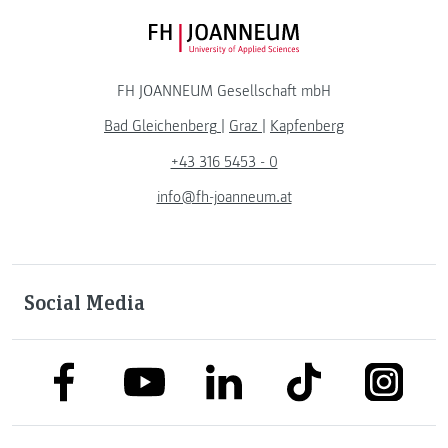
FH JOANNEUM Logo
FH JOANNEUM Gesellschaft mbH
Bad Gleichenberg
|
Graz
|
Kapfenberg
+43 316 5453 - 0
info@fh-joanneum.at
Social Media
link to facebook
link to tiktok
link to
link to linkedin
link to youtube