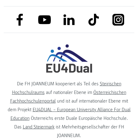
link to facebook
link to tiktok
link to
link to linkedin
link to youtube
Die FH JOANNEUM kooperiert als Teil des
Steirischen
Hochschulraums
auf nationaler Ebene im
Österreichischen
Fachhochschulenportal
und ist auf internationaler Ebene mit
dem Projekt
EU4DUAL – European University Alliance For Dual
Education
Österreichs erste Duale Europäische Hochschule.
Das
Land Steiermark
ist Mehrheitsgesellschafter der FH
JOANNEUM.