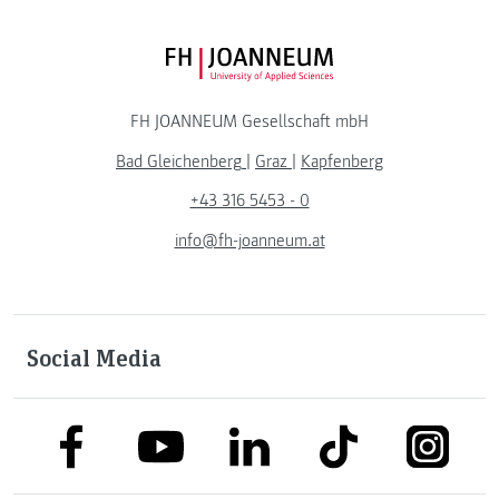
FH JOANNEUM Logo
FH JOANNEUM Gesellschaft mbH
Bad Gleichenberg
|
Graz
|
Kapfenberg
+43 316 5453 - 0
info@fh-joanneum.at
Social Media
link to facebook
link to tiktok
link to
link to linkedin
link to youtube