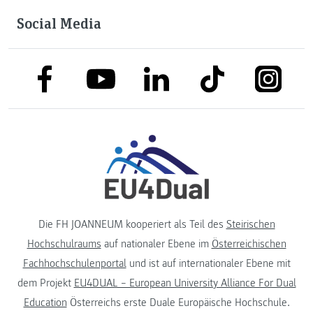
Social Media
link to facebook
link to tiktok
link to
link to linkedin
link to youtube
Die FH JOANNEUM kooperiert als Teil des
Steirischen
Hochschulraums
auf nationaler Ebene im
Österreichischen
Fachhochschulenportal
und ist auf internationaler Ebene mit
dem Projekt
EU4DUAL – European University Alliance For Dual
Education
Österreichs erste Duale Europäische Hochschule.