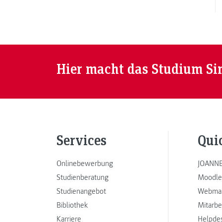
Hier macht das Studium Si
Services
Qui
Onlinebewerbung
JOANNE
Studienberatung
Moodle
Studienangebot
Webmai
Bibliothek
Mitarbe
Karriere
Helpde