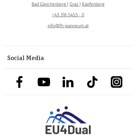
Bad Gleichenberg
|
Graz
|
Kapfenberg
+43 316 5453 - 0
info@fh-joanneum.at
Social Media
link to facebook
link to tiktok
link to
link to linkedin
link to youtube