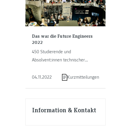
Das war die Future Engineers
2022
450 Studierende und
Absolvent:innen technischer
Studiengänge besuchten am 3.
November 2022 die Karriere- und
04.11.2022
Kurzmitteilungen
Recruitingmesse …
Information & Kontakt