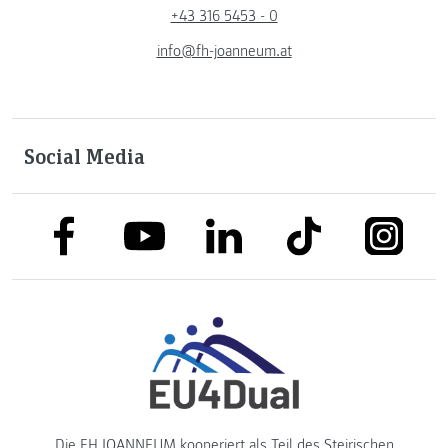
+43 316 5453 - 0
info@fh-joanneum.at
Social Media
link to facebook
link to tiktok
link to
link to linkedin
link to youtube
Die FH JOANNEUM kooperiert als Teil des
Steirischen