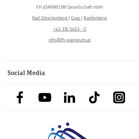
FH JOANNEUM Gesellschaft mbH
Bad Gleichenberg
|
Graz
|
Kapfenberg
+43 316 5453 - 0
info@fh-joanneum.at
Social Media
link to facebook
link to tiktok
link to
link to linkedin
link to youtube