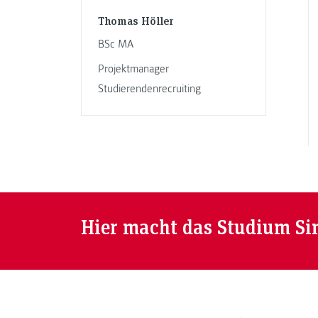
Thomas Höller
BSc MA
Projektmanager
Studierendenrecruiting
Hier macht das Studium Si