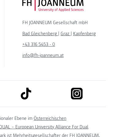
FH JOANNEUM Logo
FH JOANNEUM Gesellschaft mbH
Bad Gleichenberg
|
Graz
|
Kapfenberg
+43 316 5453 - 0
info@fh-joanneum.at
link to tiktok
link to instagram
kedin
tionaler Ebene im
Österreichischen
UAL – European University Alliance For Dual
ark
ist Mehrheitsgesellschafter der FH JOANNEUM.