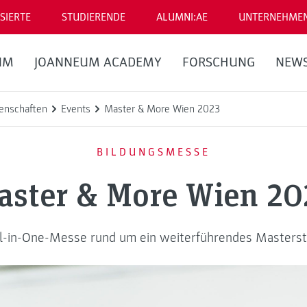
SIERTE
STUDIERENDE
ALUMNI:AE
UNTERNEHME
UM
JOANNEUM ACADEMY
FORSCHUNG
NEW
enschaften
Events
Master & More Wien 2023
BILDUNGSMESSE
aster & More Wien 20
ll-in-One-Messe rund um ein weiterführendes Masters