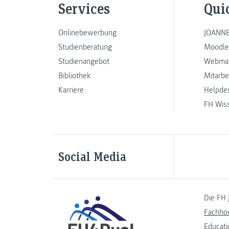
Services
Qui
Onlinebewerbung
JOANNE
Studienberatung
Moodle
Studienangebot
Webmai
Bibliothek
Mitarbe
Karriere
Helpde
FH Wis
Social Media
Die FH 
Fachho
Educati