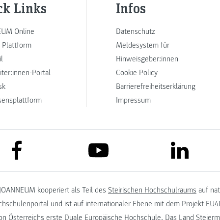
ck Links
Infos
UM Online
Datenschutz
 Plattform
Meldesystem für
l
Hinweisgeber:innen
iter:innen-Portal
Cookie Policy
sk
Barrierefreiheitserklärung
sensplattform
Impressum
link to facebook
link to lin
link to youtube
JOANNEUM kooperiert als Teil des
Steirischen Hochschulraums
auf na
chschulenportal
und ist auf internationaler Ebene mit dem Projekt
EU4D
on
Österreichs erste Duale Europäische Hochschule. Das
Land Steierm