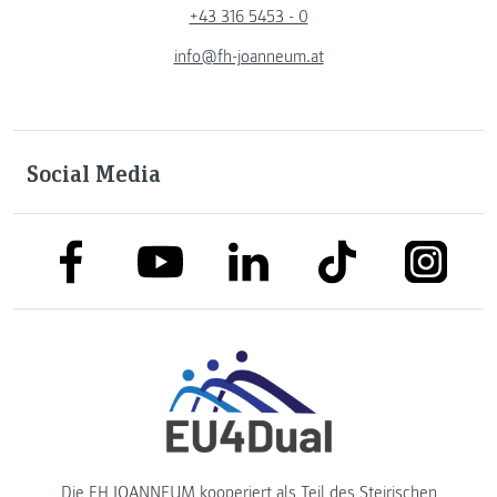
+43 316 5453 - 0
info@fh-joanneum.at
Social Media
link to facebook
link to tiktok
link to
link to linkedin
link to youtube
Die FH JOANNEUM kooperiert als Teil des
Steirischen