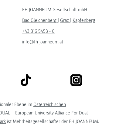
FH JOANNEUM Gesellschaft mbH
Bad Gleichenberg
|
Graz
|
Kapfenberg
+43 316 5453 - 0
info@fh-joanneum.at
link to tiktok
link to instagram
kedin
tionaler Ebene im
Österreichischen
UAL – European University Alliance For Dual
ark
ist Mehrheitsgesellschafter der FH JOANNEUM.