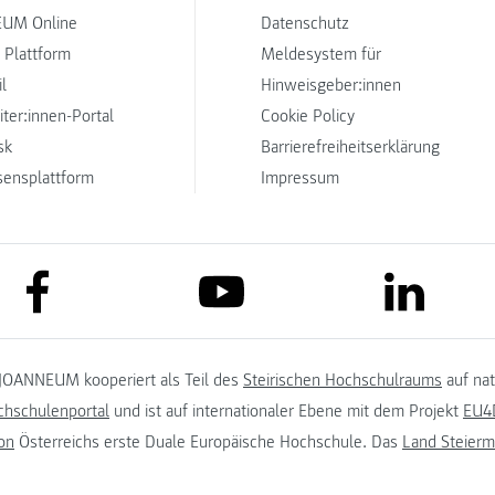
UM Online
Datenschutz
 Plattform
Meldesystem für
l
Hinweisgeber:innen
iter:innen-Portal
Cookie Policy
sk
Barrierefreiheitserklärung
sensplattform
Impressum
link to facebook
link to lin
link to youtube
JOANNEUM kooperiert als Teil des
Steirischen Hochschulraums
auf na
chschulenportal
und ist auf internationaler Ebene mit dem Projekt
EU4D
on
Österreichs erste Duale Europäische Hochschule. Das
Land Steierm