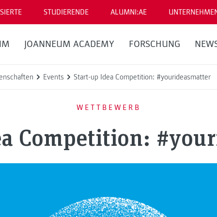
SIERTE
STUDIERENDE
ALUMNI:AE
UNTERNEHME
UM
JOANNEUM ACADEMY
FORSCHUNG
NEW
enschaften
Events
Start-up Idea Competition: #yourideasmatter
WETTBEWERB
ea Competition: #you