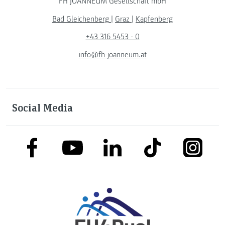
FH JOANNEUM Gesellschaft mbH
Bad Gleichenberg
|
Graz
|
Kapfenberg
+43 316 5453 - 0
info@fh-joanneum.at
Social Media
link to facebook
link to tiktok
link to
link to linkedin
link to youtube