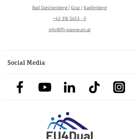
Bad Gleichenberg
|
Graz
|
Kapfenberg
+43 316 5453 - 0
info@fh-joanneum.at
Social Media
link to facebook
link to tiktok
link to
link to linkedin
link to youtube