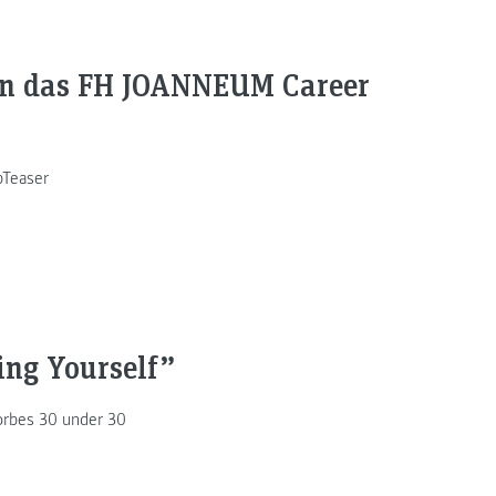
 in das FH JOANNEUM Career
bTeaser
ing Yourself”
Forbes 30 under 30