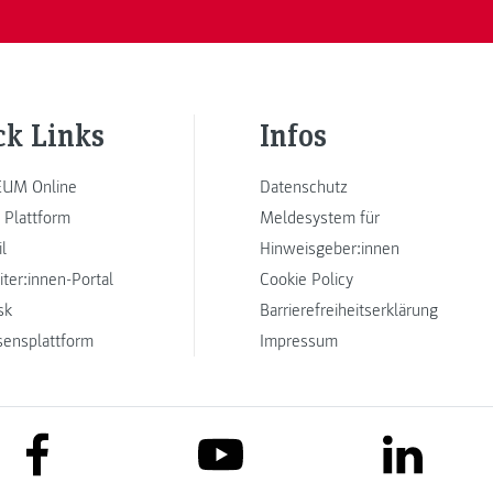
ck Links
Infos
UM Online
Datenschutz
 Plattform
Meldesystem für
l
Hinweisgeber:innen
iter:innen-Portal
Cookie Policy
sk
Barrierefreiheitserklärung
sensplattform
Impressum
link to facebook
link to lin
link to youtube