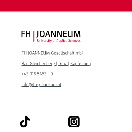
FH JOANNEUM Logo
FH JOANNEUM Gesellschaft mbH
Bad Gleichenberg
|
Graz
|
Kapfenberg
+43 316 5453 - 0
info@fh-joanneum.at
link to tiktok
link to instagram
kedin