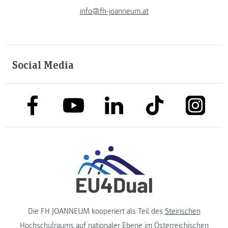
info@fh-joanneum.at
Social Media
link to facebook
link to tiktok
link to
link to linkedin
link to youtube
Die FH JOANNEUM kooperiert als Teil des
Steirischen
Hochschulraums
auf nationaler Ebene im
Österreichischen