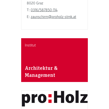
8020 Graz
T:
0316/587850-114
E:
zaunschirm@proholz-stmk.at
Institut
Architektur &
Management