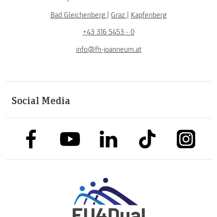
Bad Gleichenberg
|
Graz
|
Kapfenberg
+43 316 5453 - 0
info@fh-joanneum.at
Social Media
link to facebook
link to tiktok
link to
link to linkedin
link to youtube