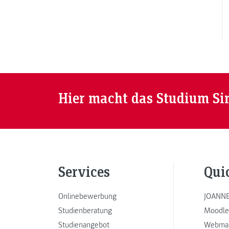
Hier macht das Studium Si
Services
Qui
Onlinebewerbung
JOANNE
Studienberatung
Moodle
Studienangebot
Webmai