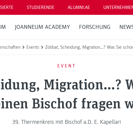
SIERTE
STUDIERENDE
ALUMNI:AE
UNTERNEHME
UM
JOANNEUM ACADEMY
FORSCHUNG
NEW
enschaften
Events
Zölibat, Scheidung, Migration…? Was Sie scho
EVENT
eidung, Migration…? 
inen Bischof fragen 
39. Thermenkreis mit Bischof a.D. E. Kapellari