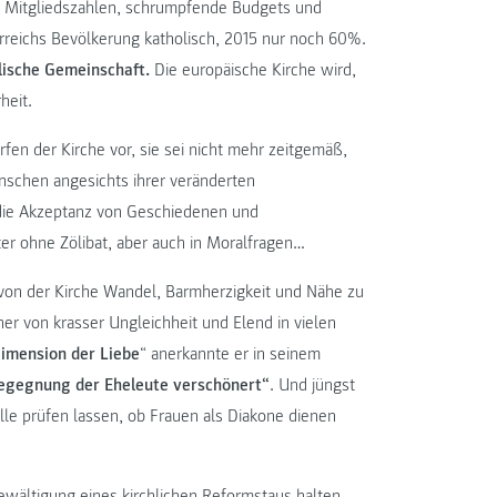
nde Mitgliedszahlen, schrumpfende Budgets und
reichs Bevölkerung katholisch, 2015 nur noch 60%.
lische Gemeinschaft.
Die europäische Kirche wird,
heit.
fen der Kirche vor, sie sei nicht mehr zeitgemäß,
schen angesichts ihrer veränderten
 die Akzeptanz von Geschiedenen und
er ohne Zölibat, aber auch in Moralfragen…
von der Kirche Wandel, Barmherzigkeit und Nähe zu
er von krasser Ungleichheit und Elend in vielen
Dimension der Liebe
“ anerkannte er in seinem
egegnung der Eheleute verschönert“
. Und jüngst
lle prüfen lassen, ob Frauen als Diakone dienen
wältigung eines kirchlichen Reformstaus halten,