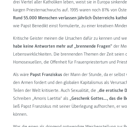
drei Viertel aller Katholiken leben, weist sie in Europa sinke
kargen Priesternachwuchs auf. 1995 waren noch 81% von Öster
Rund 55.000 Menschen verlassen jährlich Österreichs katho
wie Papst Benedikt einst formulierte, zu einer kreativen Minder
Kritische Geister meinen die Ursachen dafür zu kennen und wer
habe keine Antworten mehr auf „brennende Fragen“
der Men
Lebenswirklichkeiten. Die brennenden Themen der Zeit seien
Homosexuellen, die Offenheit für Frauenpriestertum und Priest
Als wäre
Papst Franziskus
der Mann der Stunde, da er selbst 
den Armen fordert und den globalen Kapitalismus als Verursach
Teilen der Welt kritisierte. Auch Sexualität, die „
die erotische 
Schreiben „Amoris Laetitia“ als
„Geschenk Gottes…, das die B
ließ Papst Franziskus mit seiner Überlegung aufhorchen, er wo
können.
Was die einen als dringend notwendige Weichenstellung zur Be