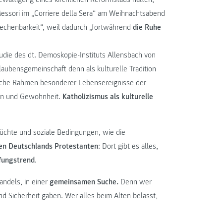
o Messori im „Corriere della Sera“ am Weihnachtsabend
rechenbarkeit“, weil dadurch „fortwährend
die Ruhe
tudie des dt. Demoskopie-Instituts Allensbach von
aubensgemeinschaft denn als kulturelle Tradition
liche Rahmen besonderer Lebensereignisse der
tion und Gewohnheit.
Katholizismus als kulturelle
üchte und soziale Bedingungen, wie die
en Deutschlands Protestanten
: Dort gibt es alles,
fungstrend
.
andels, in einer
gemeinsamen Suche.
Denn wer
und Sicherheit gaben. Wer alles beim Alten belässt,