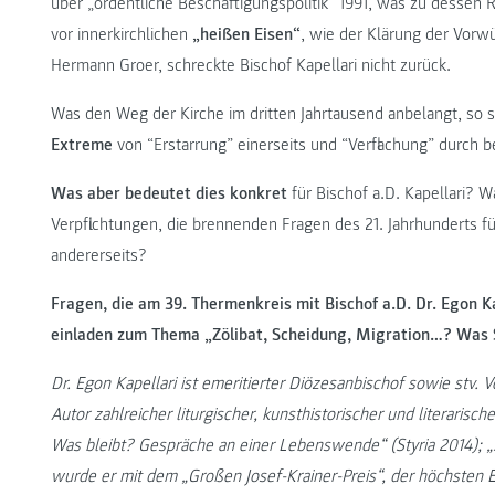
über „ordentliche Beschäftigungspolitik“ 1991, was zu dessen 
vor innerkirchlichen
„heißen Eisen“
, wie der Klärung der Vorw
Hermann Groer, schreckte Bischof Kapellari nicht zurück.
Was den Weg der Kirche im dritten Jahrtausend anbelangt, so st
Extreme
von “Erstarrung” einerseits und “Verflachung” durch 
Was aber bedeutet dies konkret
für Bischof a.D. Kapellari? W
Verpflichtungen, die brennenden Fragen des 21. Jahrhunderts f
andererseits?
Fragen, die am 39. Thermenkreis mit Bischof a.D. Dr. Egon Ka
einladen zum Thema „Zölibat, Scheidung, Migration…? Was 
Dr. Egon Kapellari ist emeritierter Diözesanbischof sowie stv. V
Autor zahlreicher liturgischer, kunsthistorischer und literari
Was bleibt? Gespräche an einer Lebenswende“ (Styria 2014); „Sc
wurde er mit dem „Großen Josef-Krainer-Preis“, der höchsten 