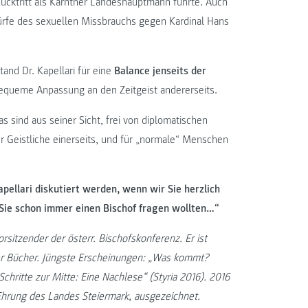
Rücktritt als Kärntner Landeshauptmann führte. Auch
ürfe des sexuellen Missbrauchs gegen Kardinal Hans
and Dr. Kapellari für eine
Balance jenseits der
bequeme Anpassung an den Zeitgeist andererseits.
as sind aus seiner Sicht, frei von diplomatischen
ür Geistliche einerseits, und für „normale“ Menschen
pellari diskutiert werden, wenn wir Sie herzlich
Sie schon immer einen Bischof fragen wollten…“
orsitzender der österr. Bischofskonferenz. Er ist
scher Bücher. Jüngste Erscheinungen: „Was kommt?
hritte zur Mitte: Eine Nachlese“ (Styria 2016). 2016
Ehrung des Landes Steiermark, ausgezeichnet.