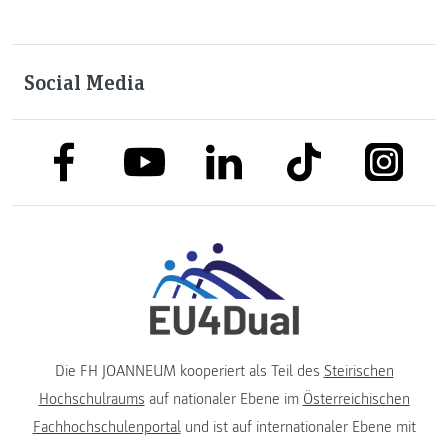
Social Media
link to facebook
link to tiktok
link to
link to linkedin
link to youtube
Die FH JOANNEUM kooperiert als Teil des
Steirischen
Hochschulraums
auf nationaler Ebene im
Österreichischen
Fachhochschulenportal
und ist auf internationaler Ebene mit