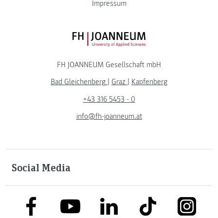
Impressum
FH JOANNEUM Logo
FH JOANNEUM Gesellschaft mbH
Bad Gleichenberg
|
Graz
|
Kapfenberg
+43 316 5453 - 0
info@fh-joanneum.at
Social Media
link to facebook
link to tiktok
link to
link to linkedin
link to youtube