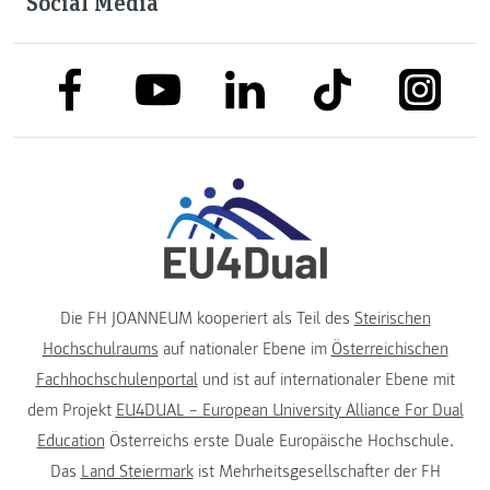
Social Media
link to facebook
link to tiktok
link to
link to linkedin
link to youtube
Die FH JOANNEUM kooperiert als Teil des
Steirischen
Hochschulraums
auf nationaler Ebene im
Österreichischen
Fachhochschulenportal
und ist auf internationaler Ebene mit
dem Projekt
EU4DUAL – European University Alliance For Dual
Education
Österreichs erste Duale Europäische Hochschule.
Das
Land Steiermark
ist Mehrheitsgesellschafter der FH