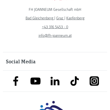
FH JOANNEUM Gesellschaft mbH
Bad Gleichenberg
|
Graz
|
Kapfenberg
+43 316 5453 - 0
info@fh-joanneum.at
Social Media
link to facebook
link to tiktok
link to
link to linkedin
link to youtube