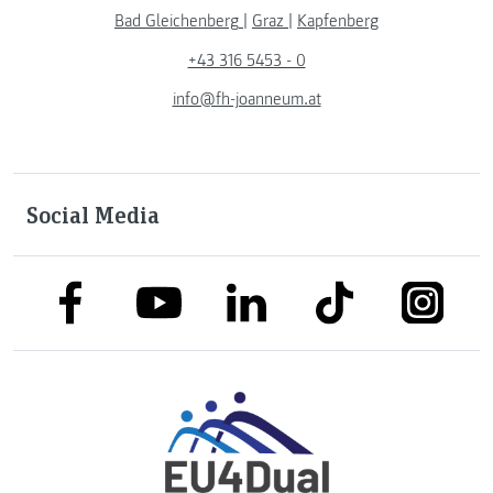
Bad Gleichenberg
|
Graz
|
Kapfenberg
+43 316 5453 - 0
info@fh-joanneum.at
Social Media
link to facebook
link to tiktok
link to
link to linkedin
link to youtube