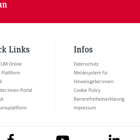
nn
ck Links
Infos
UM Online
Datenschutz
 Plattform
Meldesystem für
l
Hinweisgeber:innen
iter:innen-Portal
Cookie Policy
sk
Barrierefreiheitserklärung
sensplattform
Impressum
link to facebook
link to lin
link to youtube