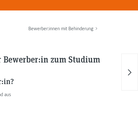
Bewerber:innen mit Behinderung
:r Bewerber:in zum Studium
r:in?
nd aus