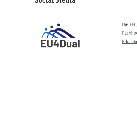
Die FH 
Fachho
Educati