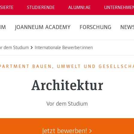
SIERTE
STUDIERENDE
ALUMNI:AE
UNTERNEHME
UM
JOANNEUM ACADEMY
FORSCHUNG
NEW
or dem Studium
Internationale Bewerber:innen
PARTMENT BAUEN, UMWELT UND GESELLSCH
Architektur
Vor dem Studium
Jetzt bewerben!