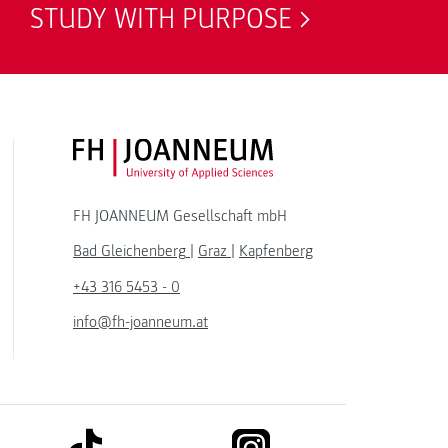
STUDY WITH PURPOSE
FH JOANNEUM Logo
FH JOANNEUM Gesellschaft mbH
Bad Gleichenberg
|
Graz
|
Kapfenberg
+43 316 5453 - 0
info@fh-joanneum.at
link to tiktok
link to instagram
kedin