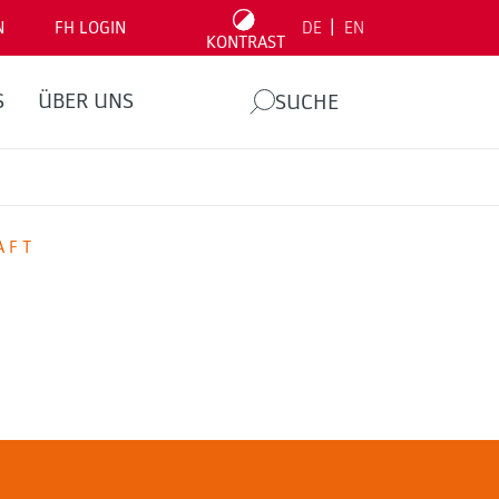
|
N
FH LOGIN
DE
EN
KONTRAST
S
ÜBER UNS
SUCHE
AFT