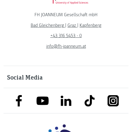
FH JOANNEUM Gesellschaft mbH
Bad Gleichenberg
|
Graz
|
Kapfenberg
+43 316 5453 - 0
info@fh-joanneum.at
Social Media
link to facebook
link to tiktok
link to
link to linkedin
link to youtube