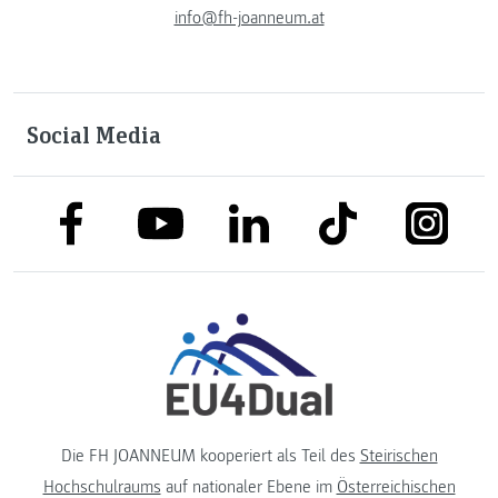
info@fh-joanneum.at
Social Media
link to facebook
link to tiktok
link to
link to linkedin
link to youtube
Die FH JOANNEUM kooperiert als Teil des
Steirischen
Hochschulraums
auf nationaler Ebene im
Österreichischen