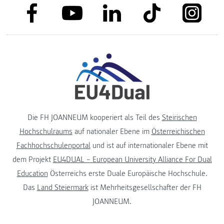
link to facebook
link to tiktok
link to
link to linkedin
link to youtube
Die FH JOANNEUM kooperiert als Teil des
Steirischen
Hochschulraums
auf nationaler Ebene im
Österreichischen
Fachhochschulenportal
und ist auf internationaler Ebene mit
dem Projekt
EU4DUAL – European University Alliance For Dual
Education
Österreichs erste Duale Europäische Hochschule.
Das
Land Steiermark
ist Mehrheitsgesellschafter der FH
JOANNEUM.