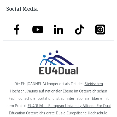
Social Media
link to facebook
link to tiktok
link to
link to linkedin
link to youtube
Die FH JOANNEUM kooperiert als Teil des
Steirischen
Hochschulraums
auf nationaler Ebene im
Österreichischen
Fachhochschulenportal
und ist auf internationaler Ebene mit
dem Projekt
EU4DUAL – European University Alliance For Dual
Education
Österreichs erste Duale Europäische Hochschule.