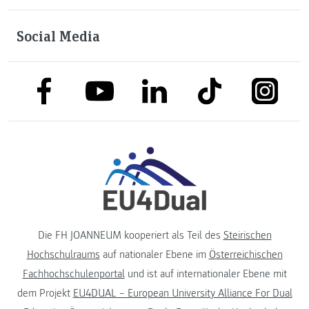
Social Media
link to facebook
link to tiktok
link to
link to linkedin
link to youtube
Die FH JOANNEUM kooperiert als Teil des
Steirischen
Hochschulraums
auf nationaler Ebene im
Österreichischen
Fachhochschulenportal
und ist auf internationaler Ebene mit
dem Projekt
EU4DUAL – European University Alliance For Dual