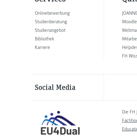
Onlinebewerbung
JOANNE
Studienberatung
Moodle
Studienangebot
Webmai
Bibliothek
Mitarbe
Karriere
Helpde
FH Wis
Social Media
Die FH 
Fachho
Educati