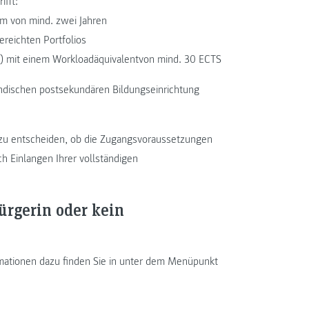
ifft:
um von mind. zwei Jahren
ereichten Portfolios
e) mit einem Workloadäquivalentvon mind. 30 ECTS
ändischen postsekundären Bildungseinrichtung
g zu entscheiden, ob die Zugangsvoraussetzungen
ch Einlangen Ihrer vollständigen
bürgerin oder kein
rmationen dazu finden Sie in unter dem Menüpunkt