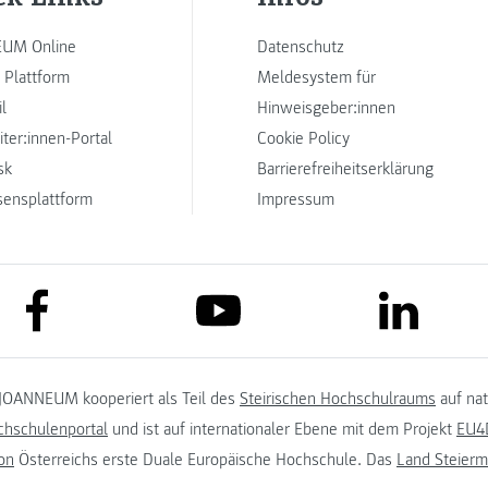
UM Online
Datenschutz
 Plattform
Meldesystem für
l
Hinweisgeber:innen
iter:innen-Portal
Cookie Policy
sk
Barrierefreiheitserklärung
sensplattform
Impressum
link to facebook
link to lin
link to youtube
JOANNEUM kooperiert als Teil des
Steirischen Hochschulraums
auf na
chschulenportal
und ist auf internationaler Ebene mit dem Projekt
EU4D
on
Österreichs erste Duale Europäische Hochschule. Das
Land Steierm