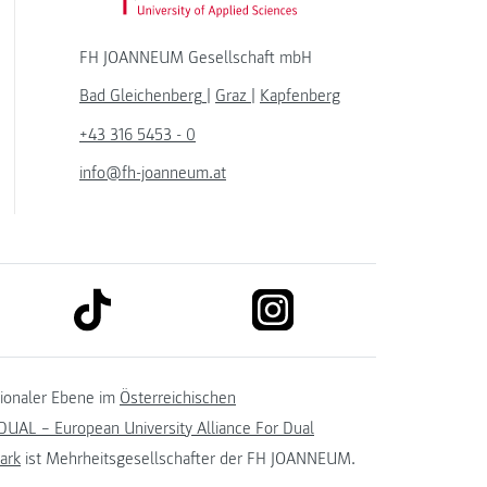
FH JOANNEUM Gesellschaft mbH
Bad Gleichenberg
|
Graz
|
Kapfenberg
+43 316 5453 - 0
info@fh-joanneum.at
link to tiktok
link to instagram
kedin
tionaler Ebene im
Österreichischen
UAL – European University Alliance For Dual
ark
ist Mehrheitsgesellschafter der FH JOANNEUM.