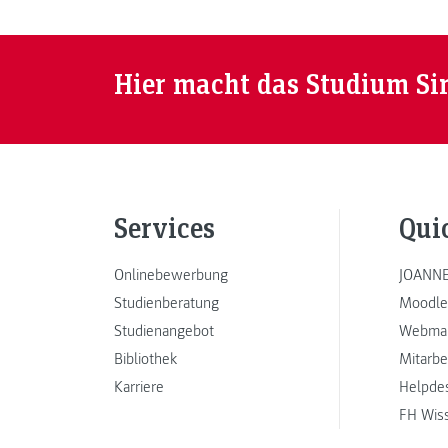
Hier macht das Studium Si
Services
Qui
Onlinebewerbung
JOANNE
Studienberatung
Moodle
Studienangebot
Webmai
Bibliothek
Mitarbe
Karriere
Helpde
FH Wis