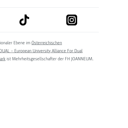
link to tiktok
link to instagram
kedin
tionaler Ebene im
Österreichischen
UAL – European University Alliance For Dual
ark
ist Mehrheitsgesellschafter der FH JOANNEUM.