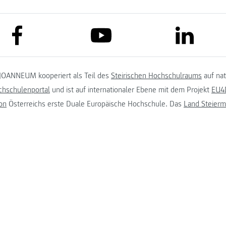
link to facebook
link to lin
link to youtube
JOANNEUM kooperiert als Teil des
Steirischen Hochschulraums
auf na
chschulenportal
und ist auf internationaler Ebene mit dem Projekt
EU4D
on
Österreichs erste Duale Europäische Hochschule. Das
Land Steierm