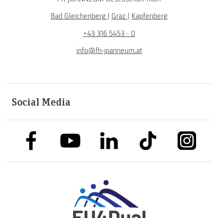
Bad Gleichenberg
|
Graz
|
Kapfenberg
+43 316 5453 - 0
info@fh-joanneum.at
Social Media
link to facebook
link to tiktok
link to
link to linkedin
link to youtube