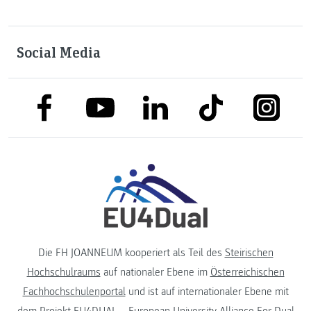
Social Media
link to facebook
link to tiktok
link to
link to linkedin
link to youtube
Die FH JOANNEUM kooperiert als Teil des
Steirischen
Hochschulraums
auf nationaler Ebene im
Österreichischen
Fachhochschulenportal
und ist auf internationaler Ebene mit
dem Projekt
EU4DUAL – European University Alliance For Dual