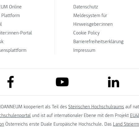
UM Online
Datenschutz
 Plattform
Meldesystem für
l
Hinweisgeber:innen
iter:innen-Portal
Cookie Policy
sk
Barrierefreiheitserklärung
sensplattform
Impressum
link to facebook
link to lin
link to youtube
JOANNEUM kooperiert als Teil des
Steirischen Hochschulraums
auf na
chschulenportal
und ist auf internationaler Ebene mit dem Projekt
EU4D
on
Österreichs erste Duale Europäische Hochschule. Das
Land Steierm