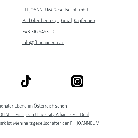
FH JOANNEUM Gesellschaft mbH
Bad Gleichenberg
|
Graz
|
Kapfenberg
+43 316 5453 - 0
info@fh-joanneum.at
link to tiktok
link to instagram
kedin
tionaler Ebene im
Österreichischen
UAL – European University Alliance For Dual
ark
ist Mehrheitsgesellschafter der FH JOANNEUM.