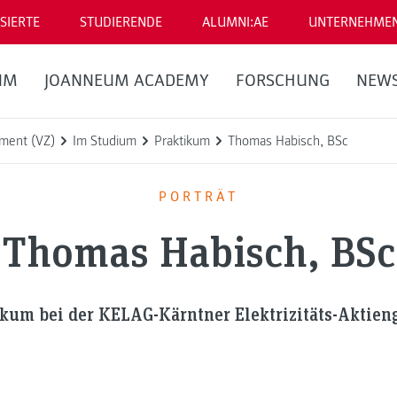
SIERTE
STUDIERENDE
ALUMNI:AE
UNTERNEHME
UM
JOANNEUM ACADEMY
FORSCHUNG
NEW
ent (VZ)
Im Studium
Praktikum
Thomas Habisch, BSc
PORTRÄT
Thomas Habisch, BSc
kum bei der KELAG-Kärntner Elektrizitäts-Aktieng