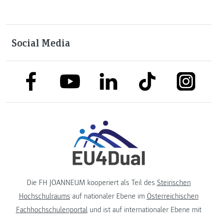
Social Media
link to facebook
link to tiktok
link to
link to linkedin
link to youtube
Die FH JOANNEUM kooperiert als Teil des
Steirischen
Hochschulraums
auf nationaler Ebene im
Österreichischen
Fachhochschulenportal
und ist auf internationaler Ebene mit